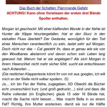
Das Buch der Schatten: Flammende Gefahr
ACHTUNG! Kann ohne Vorwissen der ersten drei Bände
Spoiler enthalten.
Morgan ist geschockt: Mit einer klaffenden Wunde in der Kehle ist
Hunter die Klippe hinuntergefallen. Hat er den Sturz in den
eiskalten Fluss überlebt? Der Gedanke, womöglich für den Tod
eines Menschen verantwortlich zu sein, lastet sehr auf Morgan.
Doch nicht nur das – Cal gesteht ihr, dass er genau wie sie von
den Woodbanes abstammt und davon schon sein Leben lang
gewusst hat. Warum hat er sie angelogen? Als sich Morgan in
ihrem Hexenzirkel nicht mehr sicher fühlt, sucht sie entschlossen
nach Antworten …
(Die restlichen Klappentexte könnt ihr von mir aus googlen, ich will
mich an der Stelle nicht selber spoilern. :D)
Ja… ich bin Fan der Reihe, zugegeben. XD Obwohl die Bücher
echt unverschämt kurz (und groß gedruckt…) sind und dass die
Reihe vollendet (im Englischen) glaub 15 oder 16 Bände hat,
macht die Sache nicht besser… Was macht Bella in so einem
Fall? Richtig, ihre Mutter anstecken, damit sie nur die Hälfte