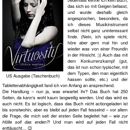
das sich so mit Geigen befasst,
und wurde deshalb gleich
angesprochen, besonders, da
ich dieses Musikinstrument
selbst nicht ganz uninteressant
finde. (Nein, ich spiele nicht,
höre aber gern mal hin und
wieder was von einer Freundin
in der Hinsicht. :)) Auch das mit
dem Konkurrenzkampf (gut,
das ist nun schon typischer, mit
dem Typen, den man eigentlich
US Ausgabe (Taschenbuch)
hassen sollte, etc.) und der
Tablettenabhängigkeit fand ich von Anfang an ansprechend.
Die Handlung – nun ja, was erwartet ihr? Das Buch hat 250
Seiten, da kann‘s wohl kaum langweilig werden. Und das wird es
auch nicht. Es ist logisch, dass das Buch nicht actiongeladen ist
bis sonstwohin, aber es bleibt auf jeden Fall fesselnd – vor allem
die Frage, die mich seit der ersten Seite begleitet hat –
wie zur
Hölle soll das enden?!
Und man wird auf jeden Fall nicht
enttäuscht… 😉