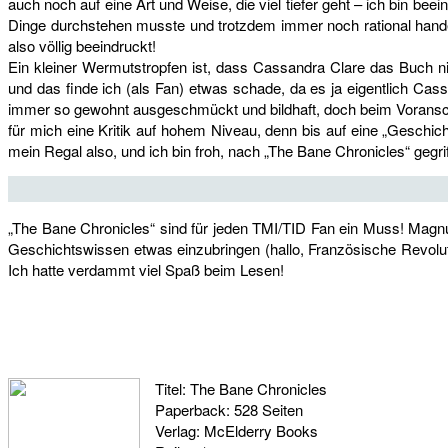
auch noch auf eine Art und Weise, die viel tiefer geht – ich bin be
Dinge durchstehen musste und trotzdem immer noch rational handelt
also völlig beeindruckt!
Ein kleiner Wermutstropfen ist, dass Cassandra Clare das Buch n
und das finde ich (als Fan) etwas schade, da es ja eigentlich Cas
immer so gewohnt ausgeschmückt und bildhaft, doch beim Voransch
für mich eine Kritik auf hohem Niveau, denn bis auf eine „Geschic
mein Regal also, und ich bin froh, nach „The Bane Chronicles“ gegri
„The Bane Chronicles“ sind für jeden TMI/TID Fan ein Muss! Magnus‘
Geschichtswissen etwas einzubringen (hallo, Französische Revolut
Ich hatte verdammt viel Spaß beim Lesen!
Titel: The Bane Chronicles
Paperback: 528 Seiten
Verlag: McElderry Books