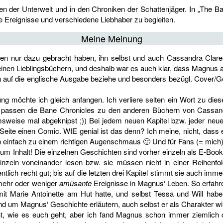
 der Unterwelt und in den Chroniken der Schattenjäger. In „The Ban
 Ereignisse und verschiedene Liebhaber zu begleiten.
Meine Meinung
en nur dazu gebracht haben, ihn selbst und auch Cassandra Clar
meinen Lieblingsbüchern, und deshalb war es auch klar, dass Magnus 
ich auf die englische Ausgabe beziehe und besonders bezügl. Cover/
ung möchte ich gleich anfangen. Ich verliere selten ein Wort zu dies
passen die Bane Chronicles zu den anderen Büchern von Cassandr
weise mal abgeknipst ;)) Bei jedem neuen Kapitel bzw. jeder neuen 
Seite einen Comic. WIE genial ist das denn? Ich meine, nicht, dass es 
einfach zu einem richtigen Augenschmaus 🙂 Und für Fans (= mich)
zum Inhalt! Die einzelnen Geschichten sind vorher einzeln als E-B
inzeln voneinander lesen bzw. sie müssen nicht in einer Reihenfo
entlich recht gut; bis auf die letzten drei Kapitel stimmt sie auch i
mehr oder weniger
amüsante
Ereignisse in Magnus‘ Leben. So erfahre
t Marie Antoinette am Hut hatte, und selbst Tessa und Will haben 
nd um Magnus‘ Geschichte erläutern, auch selbst er als Charakter wi
ht, wie es euch geht, aber ich fand Magnus schon immer ziemlich c