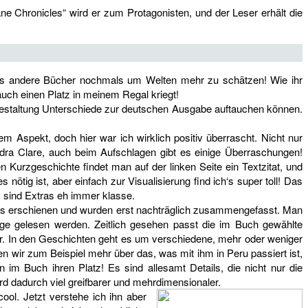
e Chronicles“ wird er zum Protagonisten, und der Leser erhält die
es andere Bücher nochmals um Welten mehr zu schätzen! Wie ihr
auch einen Platz in meinem Regal kriegt!
Gestaltung Unterschiede zur deutschen Ausgabe auftauchen können.
em Aspekt, doch hier war ich wirklich positiv überrascht. Nicht nur
a Clare, auch beim Aufschlagen gibt es einige Überraschungen!
Kurzgeschichte findet man auf der linken Seite ein Textzitat, und
nötig ist, aber einfach zur Visualisierung find ich‘s super toll! Das
 sind Extras eh immer klasse.
ooks erschienen und wurden erst nachträglich zusammengefasst. Man
lge gelesen werden. Zeitlich gesehen passt die im Buch gewählte
mmer. In den Geschichten geht es um verschiedene, mehr oder weniger
n wir zum Beispiel mehr über das, was mit ihm in Peru passiert ist,
im Buch ihren Platz! Es sind allesamt Details, die nicht nur die
rd dadurch viel greifbarer und mehrdimensionaler.
ool. Jetzt verstehe ich ihn aber