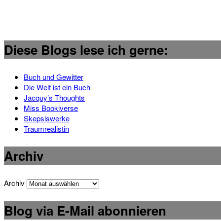
Diese Blogs lese ich gerne:
Buch und Gewitter
Die Welt ist ein Buch
Jacquy’s Thoughts
Miss Bookiverse
Skepsiswerke
Traumrealistin
Archiv
Archiv
Blog via E-Mail abonnieren