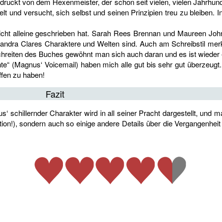
eindruckt von dem Hexenmeister, der schon seit vielen, vielen Jahrhund
 und versucht, sich selbst und seinen Prinzipien treu zu bleiben. I
icht alleine geschrieben hat. Sarah Rees Brennan und Maureen John
sandra Clares Charaktere und Welten sind. Auch am Schreibstil merk
reiten des Buches gewöhnt man sich auch daran und es ist wieder e
hte“ (Magnus‘ Voicemail) haben mich alle gut bis sehr gut überzeugt.
ffen zu haben!
Fazit
 schillernder Charakter wird in all seiner Pracht dargestellt, und m
ion!), sondern auch so einige andere Details über die Vergangenhei