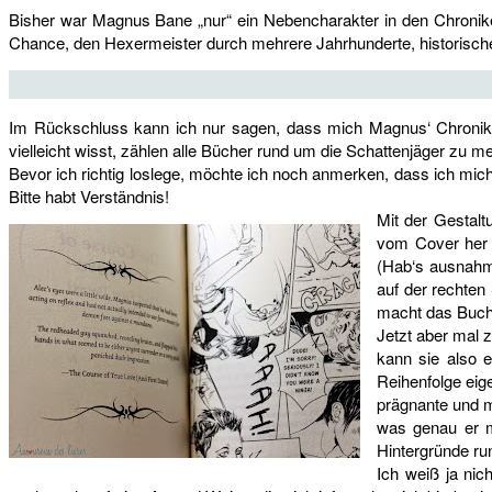
Bisher war Magnus Bane „nur“ ein Nebencharakter in den Chroniken
Chance, den Hexermeister durch mehrere Jahrhunderte, historische
Im Rückschluss kann ich nur sagen, dass mich Magnus‘ Chronik
vielleicht wisst, zählen alle Bücher rund um die Schattenjäger zu 
Bevor ich richtig loslege, möchte ich noch anmerken, dass ich m
Bitte habt Verständnis!
Mit der Gestalt
vom Cover her 
(Hab‘s ausnahms
auf der rechten 
macht das Buch 
Jetzt aber mal 
kann sie also e
Reihenfolge eig
prägnante und 
was genau er mi
Hintergründe ru
Ich weiß ja nic