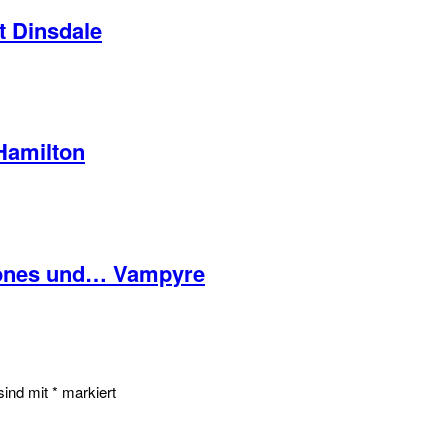
t Dinsdale
 Hamilton
hrones und… Vampyre
 sind mit
*
markiert