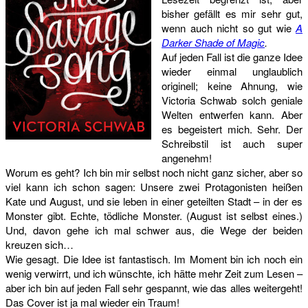
bisher gefällt es mir sehr gut,
wenn auch nicht so gut wie
A
Darker Shade of Magic
.
Auf jeden Fall ist die ganze Idee
wieder einmal unglaublich
originell; keine Ahnung, wie
Victoria Schwab solch geniale
Welten entwerfen kann. Aber
es begeistert mich. Sehr. Der
Schreibstil ist auch super
angenehm!
Worum es geht? Ich bin mir selbst noch nicht ganz sicher, aber so
viel kann ich schon sagen: Unsere zwei Protagonisten heißen
Kate und August, und sie leben in einer geteilten Stadt – in der es
Monster gibt. Echte, tödliche Monster. (August ist selbst eines.)
Und, davon gehe ich mal schwer aus, die Wege der beiden
kreuzen sich…
Wie gesagt. Die Idee ist fantastisch. Im Moment bin ich noch ein
wenig verwirrt, und ich wünschte, ich hätte mehr Zeit zum Lesen –
aber ich bin auf jeden Fall sehr gespannt, wie das alles weitergeht!
Das Cover ist ja mal wieder ein Traum!