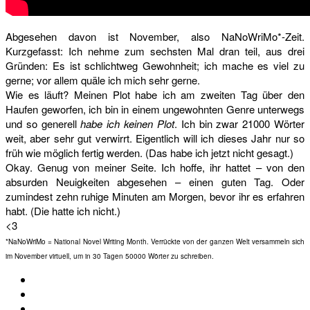
Abgesehen davon ist November, also NaNoWriMo*-Zeit.
Kurzgefasst: Ich nehme zum sechsten Mal dran teil, aus drei
Gründen: Es ist schlichtweg Gewohnheit; ich mache es viel zu
gerne; vor allem quäle ich mich sehr gerne.
Wie es läuft? Meinen Plot habe ich am zweiten Tag über den
Haufen geworfen, ich bin in einem ungewohnten Genre unterwegs
und so generell
habe ich keinen Plot
. Ich bin zwar 21000 Wörter
weit, aber sehr gut verwirrt. Eigentlich will ich dieses Jahr nur so
früh wie möglich fertig werden. (Das habe ich jetzt nicht gesagt.)
Okay. Genug von meiner Seite. Ich hoffe, ihr hattet – von den
absurden Neuigkeiten abgesehen – einen guten Tag. Oder
zumindest zehn ruhige Minuten am Morgen, bevor ihr es erfahren
habt. (Die hatte ich nicht.)
<3
*NaNoWriMo = National Novel Writing Month. Verrückte von der ganzen Welt versammeln sich
im November virtuell, um in 30 Tagen 50000 Wörter zu schreiben.