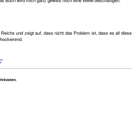
as Buch wird mich ganz gewiss noch eine Weile beschäftigen.
Reichs und zeigt auf, dass nicht das Problem ist, dass es all diese
chockierend.
€
*
ehrkosten.