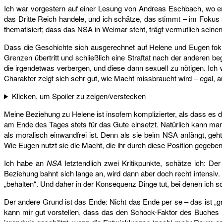
Ich war vorgestern auf einer Lesung von Andreas Eschbach, wo 
das Dritte Reich handele, und ich schätze, das stimmt – im Fokus 
thematisiert; dass das NSA in Weimar steht, trägt vermutlich seinen 
Dass die Geschichte sich ausgerechnet auf Helene und Eugen fokus
Grenzen übertritt und schließlich eine Straftat nach der anderen
die irgendetwas verbergen, und diese dann sexuell zu nötigen. Ich
Charakter zeigt sich sehr gut, wie Macht missbraucht wird – egal, 
Klicken, um Spoiler zu zeigen/verstecken
Meine Beziehung zu Helene ist insofern komplizierter, als dass es das
am Ende des Tages stets für das Gute einsetzt. Natürlich kann man
als moralisch einwandfrei ist. Denn als sie beim NSA anfängt, geh
Wie Eugen nutzt sie die Macht, die ihr durch diese Position gegeben
Ich habe an
NSA
letztendlich zwei Kritikpunkte, schätze ich: De
Beziehung bahnt sich lange an, wird dann aber doch recht intensiv. Da
„behalten“. Und daher in der Konsequenz Dinge tut, bei denen ich sc
Der andere Grund ist das Ende: Nicht das Ende per se – das ist „gr
kann mir gut vorstellen, dass das den Schock-Faktor des Buches un