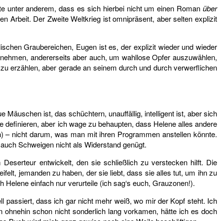
te unter anderem, dass es sich hierbei nicht um einen Roman
über
Arbeit. Der Zweite Weltkrieg ist omnipräsent, aber selten explizit
schen Graubereichen, Eugen ist es, der explizit wieder und wieder
zu nehmen, andererseits aber auch, um wahllose Opfer auszuwählen,
zu erzählen, aber gerade an seinem durch und durch verwerflichen
 Mäuschen ist, das schüchtern, unauffällig, intelligent ist, aber sich
e definieren, aber ich wage zu behaupten, dass Helene alles andere
uch) – nicht darum, was man mit ihren Programmen anstellen könnte.
ss auch Schweigen nicht als Widerstand genügt.
Deserteur entwickelt, den sie schließlich zu verstecken hilft. Die
ifelt, jemanden zu haben, der sie liebt, dass sie alles tut, um ihn zu
h Helene einfach nur verurteile (ich sag‘s euch, Grauzonen!).
 passiert, dass ich gar nicht mehr weiß, wo mir der Kopf steht. Ich
en ohnehin schon nicht sonderlich lang vorkamen, hätte ich es doch