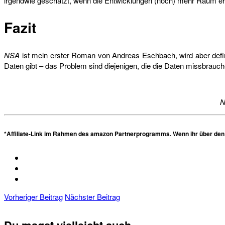
irgendwie geschätzt, wenn die Entwicklungen (noch) mehr Raum erh
Fazit
NSA
ist mein erster Roman von Andreas Eschbach, wird aber definit
Daten gibt – das Problem sind diejenigen, die die Daten missbrauche
*Affiliate-Link im Rahmen des amazon Partnerprogramms. Wenn ihr über den Li
Vorheriger Beitrag
Nächster Beitrag
Du magst vielleicht auch