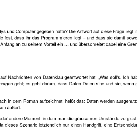
dys und Computer gegeben hätte? Die Antwort auf diese Frage liegt 
 sie fest, dass ihr das Programmieren liegt – und dass sie damit s
von Anfang an zu seinem Vorteil ein … und überschreitet dabei eine Gr
auf Nachrichten von Datenklau geantwortet hat: „Was soll‘s. Ich ha
bergen
geht; es geht darum, dass Daten Daten sind und sie, wenn 
bach in dem Roman aufzeichnet, heißt das: Daten werden ausgenutz
sch äußert.
in oder andere Moment, in dem man die grausamen Umstände vergisst, 
 dieses Szenario letztendlich nur einen Handgriff, eine Entscheidu