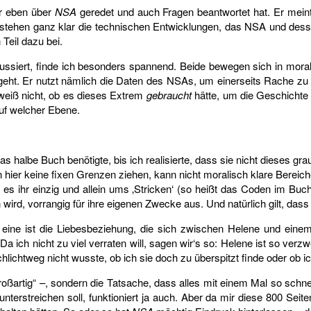
er eben über
NSA
geredet und auch Fragen beantwortet hat. Er mein
stehen ganz klar die technischen Entwicklungen, das NSA und dessen 
Teil dazu bei.
siert, finde ich besonders spannend. Beide bewegen sich in morali
 begeht. Er nutzt nämlich die Daten des NSAs, um einerseits Rache 
 weiß nicht, ob es dieses Extrem
gebraucht
hätte, um die Geschichte 
auf welcher Ebene.
 halbe Buch benötigte, bis ich realisierte, dass sie nicht dieses graue
 hier keine fixen Grenzen ziehen, kann nicht moralisch klare Bereich
t es ihr einzig und allein ums ‚Stricken‘ (so heißt das Coden im B
 wird, vorrangig für ihre eigenen Zwecke aus. Und natürlich gilt, da
r eine ist die Liebesbeziehung, die sich zwischen Helene und einem 
 ich nicht zu viel verraten will, sagen wir‘s so: Helene ist so verzwe
hlichtweg nicht wusste, ob ich sie doch zu überspitzt finde oder ob ic
oßartig“ –, sondern die Tatsache, dass alles mit einem Mal so schnell
terstreichen soll, funktioniert ja auch. Aber da mir diese 800 Seit