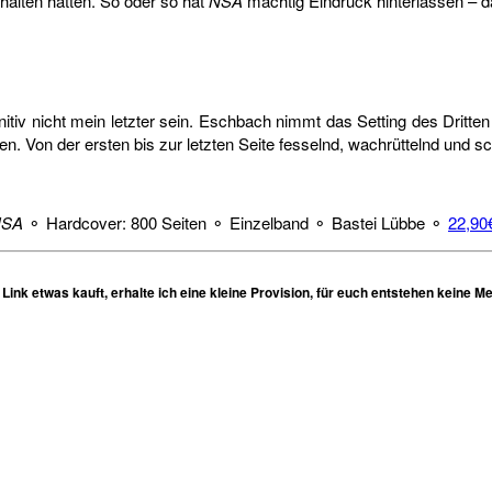
alten hätten. So oder so hat
NSA
mächtig Eindruck hinterlassen – d
iv nicht mein letzter sein. Eschbach nimmt das Setting des Dritten 
n. Von der ersten bis zur letzten Seite fesselnd, wachrüttelnd und s
NSA
⚬ Hardcover: 800 Seiten ⚬ Einzelband ⚬ Bastei Lübbe ⚬
22,90
nk etwas kauft, erhalte ich eine kleine Provision, für euch entstehen keine M