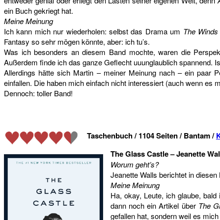
entweder genial oder erliegt den Lasten seiner eigenen Welt, denn
ein Buch gekriegt hat.
Meine Meinung
Ich kann mich nur wiederholen: selbst das Drama um
The Winds 
Fantasy so sehr mögen könnte, aber: ich tu’s.
Was ich besonders an diesem Band mochte, waren die Perspektive
Außerdem finde ich das ganze Geflecht uuunglaublich spannend. Ist
Allerdings hätte sich Martin – meiner Meinung nach – ein paar
einfallen. Die haben mich einfach nicht interessiert (auch wenn es 
Dennoch: toller Band!
Taschenbuch / 1104 Seiten / Bantam /
The Glass Castle – Jeanette Wal
Worum geht’s?
Jeanette Walls berichtet in diese
Meine Meinung
Ha, okay, Leute, ich glaube, bald
dann noch ein Artikel über
The Gl
gefallen hat, sondern weil es mic