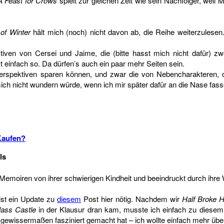
A Feast for Crows
spielt zur gleichen Zeit wie sein Nachfolger, weil
of Winter
hält mich (noch) nicht davon ab, die Reihe weiterzulesen
n von Cersei und Jaime, die (bitte hasst mich nicht dafür) zwei
 einfach so. Da dürfen’s auch ein paar mehr Seiten sein.
 Perspektiven sparen können, und zwar die von Nebencharakteren,
mich nicht wundern würde, wenn ich mir später dafür an die Nase fass
Kaufen?
ls
n Memoiren von ihrer schwierigen Kindheit und beeindruckt durch ihre 
 ist ein Update zu
diesem
Post hier nötig. Nachdem wir
Half Broke 
ass Castle
in der Klausur dran kam, musste ich einfach zu diesem 
h gewissermaßen fasziniert gemacht hat – ich wollte einfach mehr über