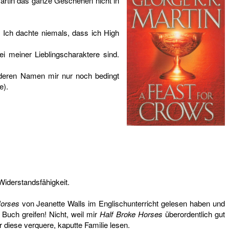
 Martin das ganze Geschehen nicht in
. Ich dachte niemals, dass ich High
 meiner Lieblingscharaktere sind.
 deren Namen mir nur noch bedingt
e).
Widerstandsfähigkeit.
Horses
von Jeanette Walls im Englischunterricht gelesen haben und
Buch greifen! Nicht, weil mir
Half Broke Horses
überordentlich gut
 diese verquere, kaputte Familie lesen.