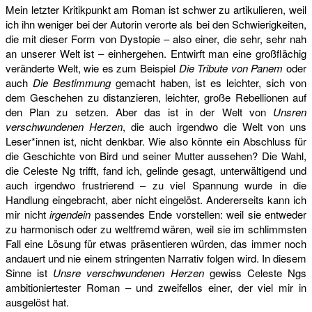
Mein letzter Kritikpunkt am Roman ist schwer zu artikulieren, weil
ich ihn weniger bei der Autorin verorte als bei den Schwierigkeiten,
die mit dieser Form von Dystopie – also einer, die sehr, sehr nah
an unserer Welt ist – einhergehen. Entwirft man eine großflächig
veränderte Welt, wie es zum Beispiel
Die Tribute von Panem
oder
auch
Die Bestimmung
gemacht haben, ist es leichter, sich von
dem Geschehen zu distanzieren, leichter, große Rebellionen auf
den Plan zu setzen. Aber das ist in der Welt von
Unsren
verschwundenen Herzen
, die auch irgendwo die Welt von uns
Leser*innen ist, nicht denkbar. Wie also könnte ein Abschluss für
die Geschichte von Bird und seiner Mutter aussehen? Die Wahl,
die Celeste Ng trifft, fand ich, gelinde gesagt, unterwältigend und
auch irgendwo frustrierend – zu viel Spannung wurde in die
Handlung eingebracht, aber nicht eingelöst. Andererseits kann ich
mir nicht
irgendein
passendes Ende vorstellen: weil sie entweder
zu harmonisch oder zu weltfremd wären, weil sie im schlimmsten
Fall eine Lösung für etwas präsentieren würden, das immer noch
andauert und nie einem stringenten Narrativ folgen wird. In diesem
Sinne ist
Unsre verschwundenen Herzen
gewiss Celeste Ngs
ambitioniertester Roman – und zweifellos einer, der viel mir in
ausgelöst hat.