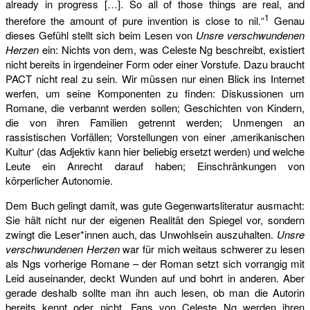
already in progress […]. So all of those things are real, and
1
therefore the amount of pure invention is close to nil.“
Genau
dieses Gefühl stellt sich beim Lesen von
Unsre verschwundenen
Herzen
ein: Nichts von dem, was Celeste Ng beschreibt, existiert
nicht bereits in irgendeiner Form oder einer Vorstufe. Dazu braucht
PACT nicht real zu sein. Wir müssen nur einen Blick ins Internet
werfen, um seine Komponenten zu finden: Diskussionen um
Romane, die verbannt werden sollen; Geschichten von Kindern,
die von ihren Familien getrennt werden; Unmengen an
rassistischen Vorfällen; Vorstellungen von einer ‚amerikanischen
Kultur‘ (das Adjektiv kann hier beliebig ersetzt werden) und welche
Leute ein Anrecht darauf haben; Einschränkungen von
körperlicher Autonomie.
Dem Buch gelingt damit, was gute Gegenwartsliteratur ausmacht:
Sie hält nicht nur der eigenen Realität den Spiegel vor, sondern
zwingt die Leser*innen auch, das Unwohlsein auszuhalten.
Unsre
verschwundenen Herzen
war für mich weitaus schwerer zu lesen
als Ngs vorherige Romane – der Roman setzt sich vorrangig mit
Leid auseinander, deckt Wunden auf und bohrt in anderen. Aber
gerade deshalb sollte man ihn auch lesen, ob man die Autorin
bereits kennt oder nicht. Fans von Celeste Ng werden ihren