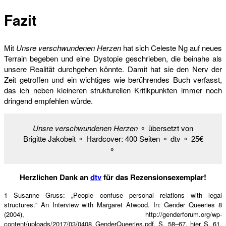
Fazit
Mit
Unsre verschwundenen Herzen
hat sich Celeste Ng auf neues
Terrain begeben und eine Dystopie geschrieben, die beinahe als
unsere Realität durchgehen könnte. Damit hat sie den Nerv der
Zeit getroffen und ein wichtiges wie berührendes Buch verfasst,
das ich neben kleineren strukturellen Kritikpunkten immer noch
dringend empfehlen würde.
Unsre verschwundenen Herzen
⚬ übersetzt von
Brigitte Jakobeit ⚬ Hardcover: 400 Seiten ⚬ dtv ⚬ 25€
⚬
Herzlichen Dank an
dtv
für das Rezensionsexemplar!
1 Susanne Gruss: „People confuse personal relations with legal
structures.“ An Interview with Margaret Atwood. In: Gender Queeries 8
(2004), http://genderforum.org/wp-
content/uploads/2017/03/0408_GenderQueeries.pdf, S. 58–67, hier S. 61.