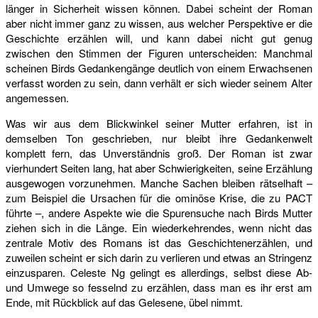
länger in Sicherheit wissen können. Dabei scheint der Roman
aber nicht immer ganz zu wissen, aus welcher Perspektive er die
Geschichte erzählen will, und kann dabei nicht gut genug
zwischen den Stimmen der Figuren unterscheiden: Manchmal
scheinen Birds Gedankengänge deutlich von einem Erwachsenen
verfasst worden zu sein, dann verhält er sich wieder seinem Alter
angemessen.
Was wir aus dem Blickwinkel seiner Mutter erfahren, ist in
demselben Ton geschrieben, nur bleibt ihre Gedankenwelt
komplett fern, das Unverständnis groß. Der Roman ist zwar
vierhundert Seiten lang, hat aber Schwierigkeiten, seine Erzählung
ausgewogen vorzunehmen. Manche Sachen bleiben rätselhaft –
zum Beispiel die Ursachen für die ominöse Krise, die zu PACT
führte –, andere Aspekte wie die Spurensuche nach Birds Mutter
ziehen sich in die Länge. Ein wiederkehrendes, wenn nicht das
zentrale Motiv des Romans ist das Geschichtenerzählen, und
zuweilen scheint er sich darin zu verlieren und etwas an Stringenz
einzusparen. Celeste Ng gelingt es allerdings, selbst diese Ab-
und Umwege so fesselnd zu erzählen, dass man es ihr erst am
Ende, mit Rückblick auf das Gelesene, übel nimmt.